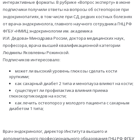
интерактивные форматы. В рубрике «Вопрос эксперту» в июне
подписчики получили ответы на вопросы об остеопорозе при
эндокринопатиях, в том числе при СД, редких костных болезнях
от врача-эндокринолога, главного научного сотрудника ГНЦ РФ
ФГБУ «НМИЦ эндокринологии им. академика
И.И. Дедова» Минздрава России, доктора медицинских наук,
профессора, врача высшей квалификационной категории
Людмилы Яковлевны Рожинской.
Подписчиков интересовало:
может ли высокий уровень глюкозы сделать кости
хрупкими;
как сахарный диабет 2 типа и менопауза влияют на кости;
существует ли профилактика влияния приема
глюкокортикоидов на кости;
как лечить остеопороз у молодого пациента с сахарным
диабетом 1 типа;
Врач-эндокринолог, директор Института высшего и
дополнительного профессионального образования ГНЦ РФ ФГБУ